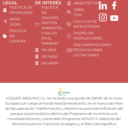
LEGAL
DE INTERÉS
ARQUITECTURA
POLÍTICA DE
POLÍTICA
OBRA
PRIVACIDAD
DE
CIVIL
CALIDAD,
AVISO
CÁLCULO DE
GESTIÓN
LEGAL
ESTRUCTURAS
AMBIENTAL
POLÍTICA
Y SALUD
DISEÑO DE
DE
EN EL
INSTALACIONES
COOKIES
TRABAJO
DOCUMENTACIONES
ISO 9001
TÉCNICAS PARA
LICITACIONES
ISO 14001
ISO 45001
XÚQUER, ARQUING, S.L. ha recibido una ayuda de 2900€ de la Unión
Europea con cargo al Fondo NextGenerationEU, en el marco del Plan
de Recuperación, Trasformación y Resiliencia, para electrificación del
parque automovilístico dentro del Programa de incentivos a la
movilidad eficiente y sostenible (Programa MOVES III Valencia) del
Ministerio para la Transición Ecológica y el Reto Demográfico,