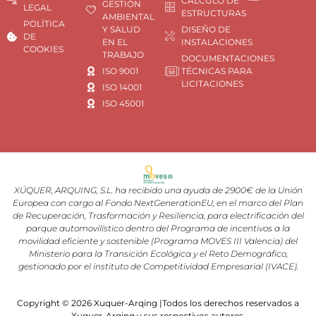
CÁLCULO DE
GESTIÓN
LEGAL
ESTRUCTURAS
AMBIENTAL
POLÍTICA
Y SALUD
DISEÑO DE
DE
EN EL
INSTALACIONES
COOKIES
TRABAJO
DOCUMENTACIONES
ISO 9001
TÉCNICAS PARA
LICITACIONES
ISO 14001
ISO 45001
XÚQUER, ARQUING, S.L. ha recibido una ayuda de 2900€ de la Unión
Europea con cargo al Fondo NextGenerationEU, en el marco del Plan
de Recuperación, Trasformación y Resiliencia, para electrificación del
parque automovilístico dentro del Programa de incentivos a la
movilidad eficiente y sostenible (Programa MOVES III Valencia) del
Ministerio para la Transición Ecológica y el Reto Demográfico,
gestionado por el instituto de Competitividad Empresarial (IVACE).
Copyright © 2026 Xuquer-Arqing |Todos los derechos reservados a
Xuquer-Arqing y sus respectivos autores.