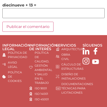
diecinueve + 13 =
INFORMACIÓN
INFORMACIÓN
SERVICIOS
SÍGUENOS
LEGAL
DE INTERÉS
ARQUITECTURA
POLÍTICA DE
POLÍTICA
OBRA
PRIVACIDAD
DE
CIVIL
CALIDAD,
AVISO
CÁLCULO DE
GESTIÓN
LEGAL
ESTRUCTURAS
AMBIENTAL
POLÍTICA
Y SALUD
DISEÑO DE
DE
EN EL
INSTALACIONES
COOKIES
TRABAJO
DOCUMENTACIONES
ISO 9001
TÉCNICAS PARA
LICITACIONES
ISO 14001
ISO 45001