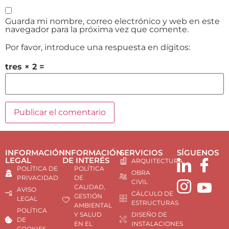
Guarda mi nombre, correo electrónico y web en este
navegador para la próxima vez que comente.
Por favor, introduce una respuesta en dígitos:
tres × 2 =
INFORMACIÓN
INFORMACIÓN
SERVICIOS
SÍGUENOS
LEGAL
DE INTERÉS
ARQUITECTURA
POLÍTICA DE
POLÍTICA
OBRA
PRIVACIDAD
DE
CIVIL
CALIDAD,
AVISO
CÁLCULO DE
GESTIÓN
LEGAL
ESTRUCTURAS
AMBIENTAL
POLÍTICA
Y SALUD
DISEÑO DE
DE
EN EL
INSTALACIONES
COOKIES