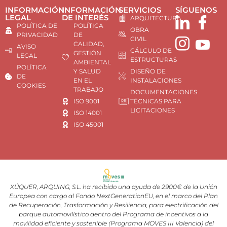
INFORMACIÓN
INFORMACIÓN
SERVICIOS
SÍGUENOS
LEGAL
DE INTERÉS
ARQUITECTURA
POLÍTICA DE
POLÍTICA
OBRA
PRIVACIDAD
DE
CIVIL
CALIDAD,
AVISO
CÁLCULO DE
GESTIÓN
LEGAL
ESTRUCTURAS
AMBIENTAL
POLÍTICA
Y SALUD
DISEÑO DE
DE
EN EL
INSTALACIONES
COOKIES
TRABAJO
DOCUMENTACIONES
ISO 9001
TÉCNICAS PARA
LICITACIONES
ISO 14001
ISO 45001
XÚQUER, ARQUING, S.L. ha recibido una ayuda de 2900€ de la Unión
Europea con cargo al Fondo NextGenerationEU, en el marco del Plan
de Recuperación, Trasformación y Resiliencia, para electrificación del
parque automovilístico dentro del Programa de incentivos a la
movilidad eficiente y sostenible (Programa MOVES III Valencia) del