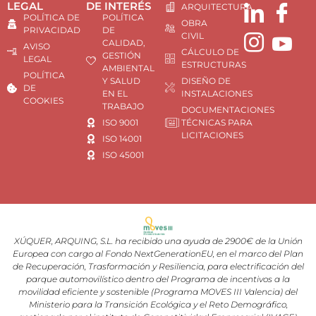
LEGAL
DE INTERÉS
ARQUITECTURA
POLÍTICA DE
POLÍTICA
OBRA
PRIVACIDAD
DE
CIVIL
CALIDAD,
AVISO
CÁLCULO DE
GESTIÓN
LEGAL
ESTRUCTURAS
AMBIENTAL
POLÍTICA
Y SALUD
DISEÑO DE
DE
EN EL
INSTALACIONES
COOKIES
TRABAJO
DOCUMENTACIONES
ISO 9001
TÉCNICAS PARA
LICITACIONES
ISO 14001
ISO 45001
XÚQUER, ARQUING, S.L. ha recibido una ayuda de 2900€ de la Unión
Europea con cargo al Fondo NextGenerationEU, en el marco del Plan
de Recuperación, Trasformación y Resiliencia, para electrificación del
parque automovilístico dentro del Programa de incentivos a la
movilidad eficiente y sostenible (Programa MOVES III Valencia) del
Ministerio para la Transición Ecológica y el Reto Demográfico,