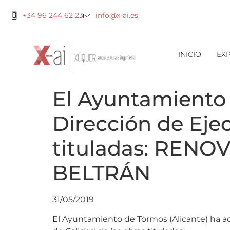
+34 96 244 62 23
info@x-ai.es
INICIO
EXP
El Ayuntamiento 
Dirección de Ejec
tituladas: REN
BELTRÁN
31/05/2019
El Ayuntamiento de Tormos (Alicante) ha adju