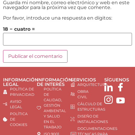
Guarda mi nombre, correo electrónico y web en este
navegador para la próxima vez que comente.
Por favor, introduce una respuesta en dígitos:
18 − cuatro =
INFORMACIÓN
INFORMACIÓN
SERVICIOS
SÍGUENOS
LEGAL
DE INTERÉS
ARQUITECTURA
POLÍTICA DE
POLÍTICA
OBRA
PRIVACIDAD
DE
CIVIL
CALIDAD,
AVISO
CÁLCULO DE
GESTIÓN
LEGAL
ESTRUCTURAS
AMBIENTAL
POLÍTICA
Y SALUD
DISEÑO DE
DE
EN EL
INSTALACIONES
COOKIES
TRABAJO
DOCUMENTACIONES
ISO 9001
TÉCNICAS PARA