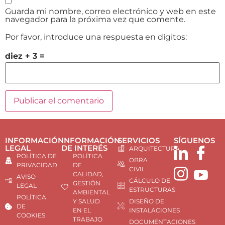
Guarda mi nombre, correo electrónico y web en este
navegador para la próxima vez que comente.
Por favor, introduce una respuesta en dígitos:
diez + 3 =
INFORMACIÓN
INFORMACIÓN
SERVICIOS
SÍGUENOS
LEGAL
DE INTERÉS
ARQUITECTURA
POLÍTICA DE
POLÍTICA
OBRA
PRIVACIDAD
DE
CIVIL
CALIDAD,
AVISO
CÁLCULO DE
GESTIÓN
LEGAL
ESTRUCTURAS
AMBIENTAL
POLÍTICA
Y SALUD
DISEÑO DE
DE
EN EL
INSTALACIONES
COOKIES
TRABAJO
DOCUMENTACIONES