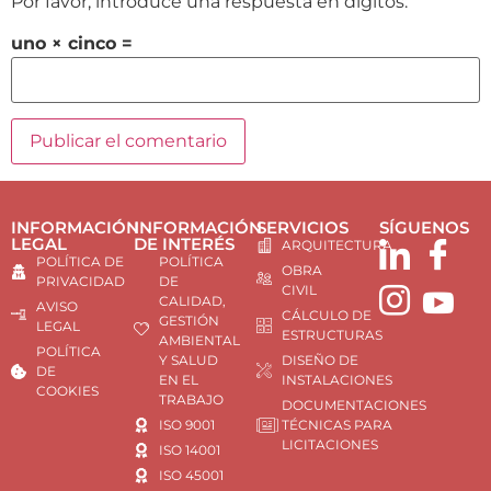
Por favor, introduce una respuesta en dígitos:
uno × cinco =
INFORMACIÓN
INFORMACIÓN
SERVICIOS
SÍGUENOS
LEGAL
DE INTERÉS
ARQUITECTURA
POLÍTICA DE
POLÍTICA
OBRA
PRIVACIDAD
DE
CIVIL
CALIDAD,
AVISO
CÁLCULO DE
GESTIÓN
LEGAL
ESTRUCTURAS
AMBIENTAL
POLÍTICA
Y SALUD
DISEÑO DE
DE
EN EL
INSTALACIONES
COOKIES
TRABAJO
DOCUMENTACIONES
ISO 9001
TÉCNICAS PARA
LICITACIONES
ISO 14001
ISO 45001