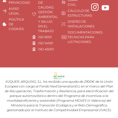
PRIVACIDAD
DE
CIVIL
CALIDAD,
AVISO
CÁLCULO DE
GESTIÓN
LEGAL
ESTRUCTURAS
AMBIENTAL
POLÍTICA
Y SALUD
DISEÑO DE
DE
EN EL
INSTALACIONES
COOKIES
TRABAJO
DOCUMENTACIONES
ISO 9001
TÉCNICAS PARA
LICITACIONES
ISO 14001
ISO 45001
XÚQUER, ARQUING, S.L. ha recibido una ayuda de 2900€ de la Unión
Europea con cargo al Fondo NextGenerationEU, en el marco del Plan
de Recuperación, Trasformación y Resiliencia, para electrificación del
parque automovilístico dentro del Programa de incentivos a la
movilidad eficiente y sostenible (Programa MOVES III Valencia) del
Ministerio para la Transición Ecológica y el Reto Demográfico,
gestionado por el instituto de Competitividad Empresarial (IVACE).