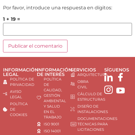
Por favor, introduce una respuesta en dígitos:
1 + 19 =
INFORMACIÓN
INFORMACIÓN
SERVICIOS
SÍGUENOS
LEGAL
DE INTERÉS
ARQUITECTURA
POLÍTICA DE
POLÍTICA
OBRA
PRIVACIDAD
DE
CIVIL
CALIDAD,
AVISO
CÁLCULO DE
GESTIÓN
LEGAL
ESTRUCTURAS
AMBIENTAL
POLÍTICA
Y SALUD
DISEÑO DE
DE
EN EL
INSTALACIONES
COOKIES
TRABAJO
DOCUMENTACIONES
ISO 9001
TÉCNICAS PARA
LICITACIONES
ISO 14001