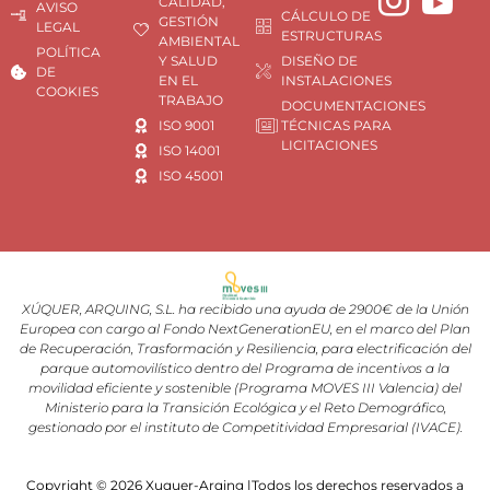
CALIDAD,
AVISO
CÁLCULO DE
GESTIÓN
LEGAL
ESTRUCTURAS
AMBIENTAL
POLÍTICA
Y SALUD
DISEÑO DE
DE
EN EL
INSTALACIONES
COOKIES
TRABAJO
DOCUMENTACIONES
ISO 9001
TÉCNICAS PARA
LICITACIONES
ISO 14001
ISO 45001
XÚQUER, ARQUING, S.L. ha recibido una ayuda de 2900€ de la Unión
Europea con cargo al Fondo NextGenerationEU, en el marco del Plan
de Recuperación, Trasformación y Resiliencia, para electrificación del
parque automovilístico dentro del Programa de incentivos a la
movilidad eficiente y sostenible (Programa MOVES III Valencia) del
Ministerio para la Transición Ecológica y el Reto Demográfico,
gestionado por el instituto de Competitividad Empresarial (IVACE).
Copyright © 2026 Xuquer-Arqing |Todos los derechos reservados a