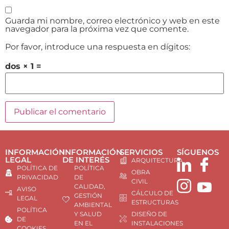
Guarda mi nombre, correo electrónico y web en este
navegador para la próxima vez que comente.
Por favor, introduce una respuesta en dígitos:
dos × 1 =
INFORMACIÓN
INFORMACIÓN
SERVICIOS
SÍGUENOS
LEGAL
DE INTERÉS
ARQUITECTURA
POLÍTICA DE
POLÍTICA
OBRA
PRIVACIDAD
DE
CIVIL
CALIDAD,
AVISO
CÁLCULO DE
GESTIÓN
LEGAL
ESTRUCTURAS
AMBIENTAL
POLÍTICA
Y SALUD
DISEÑO DE
DE
EN EL
INSTALACIONES
COOKIES