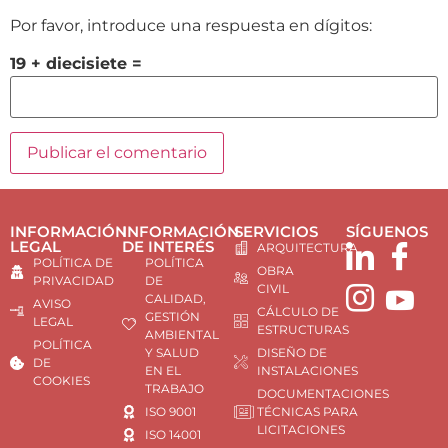
Por favor, introduce una respuesta en dígitos:
19 + diecisiete =
INFORMACIÓN
INFORMACIÓN
SERVICIOS
SÍGUENOS
LEGAL
DE INTERÉS
ARQUITECTURA
POLÍTICA DE
POLÍTICA
OBRA
PRIVACIDAD
DE
CIVIL
CALIDAD,
AVISO
CÁLCULO DE
GESTIÓN
LEGAL
ESTRUCTURAS
AMBIENTAL
POLÍTICA
Y SALUD
DISEÑO DE
DE
EN EL
INSTALACIONES
COOKIES
TRABAJO
DOCUMENTACIONES
ISO 9001
TÉCNICAS PARA
LICITACIONES
ISO 14001