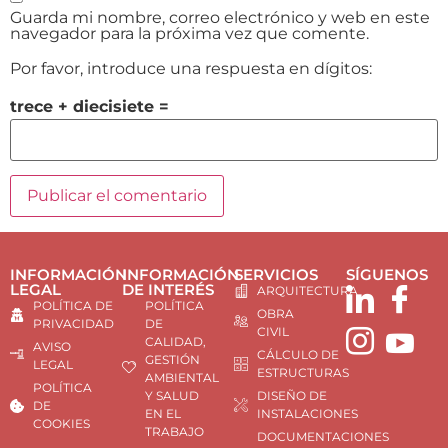
Guarda mi nombre, correo electrónico y web en este
navegador para la próxima vez que comente.
Por favor, introduce una respuesta en dígitos:
trece + diecisiete =
INFORMACIÓN
INFORMACIÓN
SERVICIOS
SÍGUENOS
LEGAL
DE INTERÉS
ARQUITECTURA
POLÍTICA DE
POLÍTICA
OBRA
PRIVACIDAD
DE
CIVIL
CALIDAD,
AVISO
CÁLCULO DE
GESTIÓN
LEGAL
ESTRUCTURAS
AMBIENTAL
POLÍTICA
Y SALUD
DISEÑO DE
DE
EN EL
INSTALACIONES
COOKIES
TRABAJO
DOCUMENTACIONES