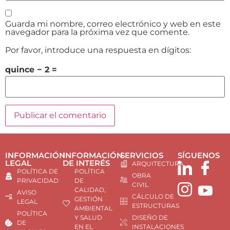
Guarda mi nombre, correo electrónico y web en este
navegador para la próxima vez que comente.
Por favor, introduce una respuesta en dígitos:
quince − 2 =
INFORMACIÓN
INFORMACIÓN
SERVICIOS
SÍGUENOS
LEGAL
DE INTERÉS
ARQUITECTURA
POLÍTICA DE
POLÍTICA
OBRA
PRIVACIDAD
DE
CIVIL
CALIDAD,
AVISO
CÁLCULO DE
GESTIÓN
LEGAL
ESTRUCTURAS
AMBIENTAL
POLÍTICA
Y SALUD
DISEÑO DE
DE
EN EL
INSTALACIONES