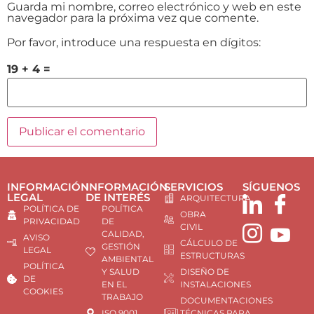
Guarda mi nombre, correo electrónico y web en este
navegador para la próxima vez que comente.
Por favor, introduce una respuesta en dígitos:
19 + 4 =
INFORMACIÓN
INFORMACIÓN
SERVICIOS
SÍGUENOS
LEGAL
DE INTERÉS
ARQUITECTURA
POLÍTICA DE
POLÍTICA
OBRA
PRIVACIDAD
DE
CIVIL
CALIDAD,
AVISO
CÁLCULO DE
GESTIÓN
LEGAL
ESTRUCTURAS
AMBIENTAL
POLÍTICA
Y SALUD
DISEÑO DE
DE
EN EL
INSTALACIONES
COOKIES
TRABAJO
DOCUMENTACIONES
ISO 9001
TÉCNICAS PARA