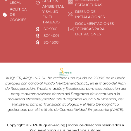
GESTIÓN
LEGAL
ESTRUCTURAS
AMBIENTAL
POLÍTICA
Y SALUD
DISEÑO DE
DE
EN EL
INSTALACIONES
COOKIES
TRABAJO
DOCUMENTACIONES
ISO 9001
TÉCNICAS PARA
LICITACIONES
ISO 14001
ISO 45001
XÚQUER, ARQUING, S.L. ha recibido una ayuda de 2900€ de la Unión
Europea con cargo al Fondo NextGenerationEU, en el marco del Plan
de Recuperación, Trasformación y Resiliencia, para electrificación del
parque automovilístico dentro del Programa de incentivos a la
movilidad eficiente y sostenible (Programa MOVES III Valencia) del
Ministerio para la Transición Ecológica y el Reto Demográfico,
gestionado por el instituto de Competitividad Empresarial (IVACE).
Copyright © 2026 Xuquer-Arqing |Todos los derechos reservados a
Xuquer-Arqing y sus respectivos autores.