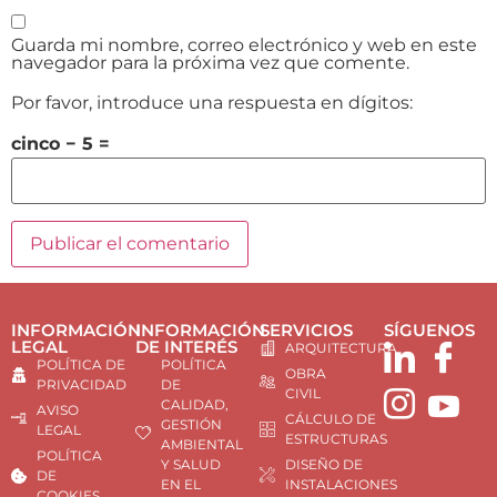
Guarda mi nombre, correo electrónico y web en este
navegador para la próxima vez que comente.
Por favor, introduce una respuesta en dígitos:
cinco − 5 =
INFORMACIÓN
INFORMACIÓN
SERVICIOS
SÍGUENOS
LEGAL
DE INTERÉS
ARQUITECTURA
POLÍTICA DE
POLÍTICA
OBRA
PRIVACIDAD
DE
CIVIL
CALIDAD,
AVISO
CÁLCULO DE
GESTIÓN
LEGAL
ESTRUCTURAS
AMBIENTAL
POLÍTICA
Y SALUD
DISEÑO DE
DE
EN EL
INSTALACIONES
COOKIES