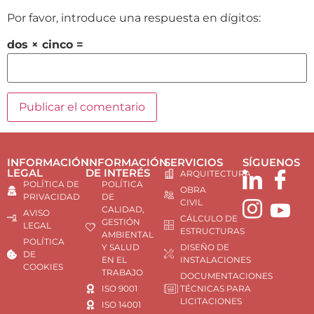
Por favor, introduce una respuesta en dígitos:
dos × cinco =
INFORMACIÓN
INFORMACIÓN
SERVICIOS
SÍGUENOS
LEGAL
DE INTERÉS
ARQUITECTURA
POLÍTICA DE
POLÍTICA
OBRA
PRIVACIDAD
DE
CIVIL
CALIDAD,
AVISO
CÁLCULO DE
GESTIÓN
LEGAL
ESTRUCTURAS
AMBIENTAL
POLÍTICA
Y SALUD
DISEÑO DE
DE
EN EL
INSTALACIONES
COOKIES
TRABAJO
DOCUMENTACIONES
ISO 9001
TÉCNICAS PARA
LICITACIONES
ISO 14001