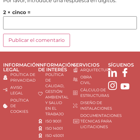
Por favor, introduce una respuesta en dígitos:
2 × cinco =
INFORMACIÓN
INFORMACIÓN
SERVICIOS
SÍGUENOS
LEGAL
DE INTERÉS
ARQUITECTURA
POLÍTICA DE
POLÍTICA
OBRA
PRIVACIDAD
DE
CIVIL
CALIDAD,
AVISO
CÁLCULO DE
GESTIÓN
LEGAL
ESTRUCTURAS
AMBIENTAL
POLÍTICA
Y SALUD
DISEÑO DE
DE
EN EL
INSTALACIONES
COOKIES
TRABAJO
DOCUMENTACIONES
ISO 9001
TÉCNICAS PARA
LICITACIONES
ISO 14001
ISO 45001