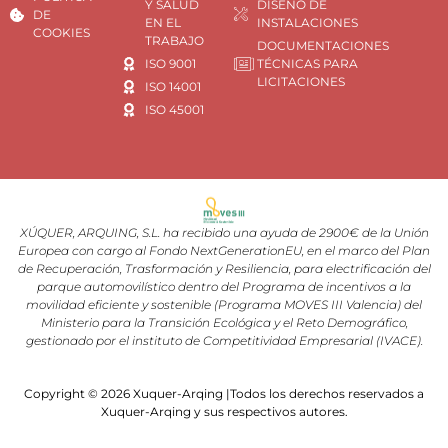
Y SALUD
DISEÑO DE
DE
EN EL
INSTALACIONES
COOKIES
TRABAJO
DOCUMENTACIONES
ISO 9001
TÉCNICAS PARA
LICITACIONES
ISO 14001
ISO 45001
XÚQUER, ARQUING, S.L. ha recibido una ayuda de 2900€ de la Unión
Europea con cargo al Fondo NextGenerationEU, en el marco del Plan
de Recuperación, Trasformación y Resiliencia, para electrificación del
parque automovilístico dentro del Programa de incentivos a la
movilidad eficiente y sostenible (Programa MOVES III Valencia) del
Ministerio para la Transición Ecológica y el Reto Demográfico,
gestionado por el instituto de Competitividad Empresarial (IVACE).
Copyright © 2026 Xuquer-Arqing |Todos los derechos reservados a
Xuquer-Arqing y sus respectivos autores.