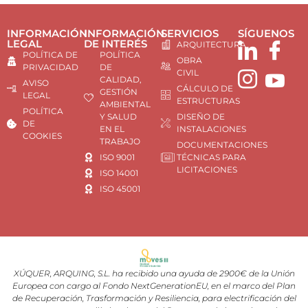
INFORMACIÓN
INFORMACIÓN
SERVICIOS
SÍGUENOS
LEGAL
DE INTERÉS
ARQUITECTURA
POLÍTICA DE
POLÍTICA
OBRA
PRIVACIDAD
DE
CIVIL
CALIDAD,
AVISO
CÁLCULO DE
GESTIÓN
LEGAL
ESTRUCTURAS
AMBIENTAL
POLÍTICA
Y SALUD
DISEÑO DE
DE
EN EL
INSTALACIONES
COOKIES
TRABAJO
DOCUMENTACIONES
ISO 9001
TÉCNICAS PARA
LICITACIONES
ISO 14001
ISO 45001
XÚQUER, ARQUING, S.L. ha recibido una ayuda de 2900€ de la Unión
Europea con cargo al Fondo NextGenerationEU, en el marco del Plan
de Recuperación, Trasformación y Resiliencia, para electrificación del