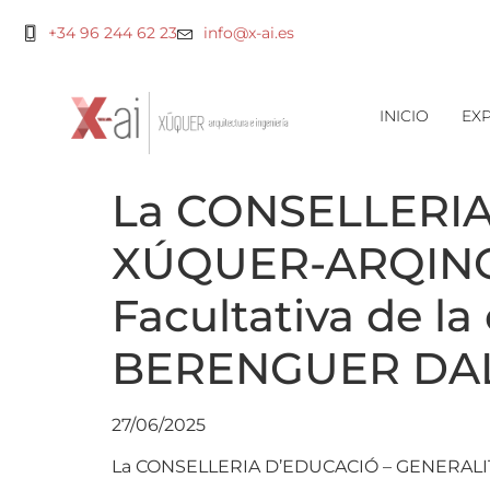
+34 96 244 62 23
info@x-ai.es
INICIO
EXP
La CONSELLERIA
XÚQUER-ARQING l
Facultativa de l
BERENGUER DAL
27/06/2025
La CONSELLERIA D’EDUCACIÓ – GENERALITA