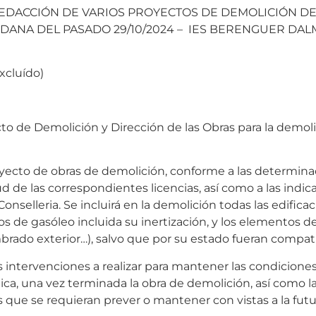
REDACCIÓN DE VARIOS PROYECTOS DE DEMOLICIÓN D
 DANA DEL PASADO 29/10/2024 – IES BERENGUER DAL
xcluído)
yecto de Demolición y Dirección de las Obras para la d
royecto de obras de demolición, conforme a las determin
d de las correspondientes licencias, así como a las indic
onselleria. Se incluirá en la demolición todas las edifica
s de gasóleo incluida su inertización, y los elementos de
lumbrado exterior…), salvo que por su estado fueran compa
 intervenciones a realizar para mantener las condicione
blica, una vez terminada la obra de demolición, así como 
s que se requieran prever o mantener con vistas a la futu