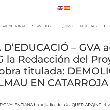
ERIENCIA X-AI
SERVICIOS
EQUIPO
NOTICIAS
CO
 D’EDUCACIÓ – GVA ad
a Redacción del Proy
a obra titulada: DEMOL
MAU EN CATARROJA (
T VALENCIANA ha adjudicado a XÚQUER-ARQING el serv