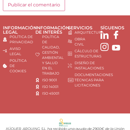
INFORMACIÓN
INFORMACIÓN
SERVICIOS
SÍGUENOS
LEGAL
DE INTERÉS
ARQUITECTURA
POLÍTICA DE
POLÍTICA
OBRA
PRIVACIDAD
DE
CIVIL
CALIDAD,
AVISO
CÁLCULO DE
GESTIÓN
LEGAL
ESTRUCTURAS
AMBIENTAL
POLÍTICA
Y SALUD
DISEÑO DE
DE
EN EL
INSTALACIONES
COOKIES
TRABAJO
DOCUMENTACIONES
ISO 9001
TÉCNICAS PARA
LICITACIONES
ISO 14001
ISO 45001
XÚQUER, ARQUING, S.L. ha recibido una ayuda de 2900€ de la Unión