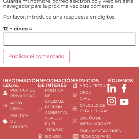
Guarda mi nombre, correo electrónico y web en este
navegador para la próxima vez que comente.
Por favor, introduce una respuesta en dígitos:
12 − cinco =
INFORMACIÓN
INFORMACIÓN
SERVICIOS
SÍGUENOS
LEGAL
DE INTERÉS
ARQUITECTURA
POLÍTICA DE
POLÍTICA
OBRA
PRIVACIDAD
DE
CIVIL
CALIDAD,
AVISO
CÁLCULO DE
GESTIÓN
LEGAL
ESTRUCTURAS
AMBIENTAL
POLÍTICA
Y SALUD
DISEÑO DE
DE
EN EL
INSTALACIONES
COOKIES
TRABAJO
DOCUMENTACIONES
ISO 9001
TÉCNICAS PARA