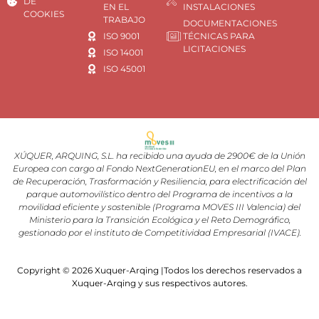
DE
EN EL
INSTALACIONES
COOKIES
TRABAJO
DOCUMENTACIONES
ISO 9001
TÉCNICAS PARA
LICITACIONES
ISO 14001
ISO 45001
XÚQUER, ARQUING, S.L. ha recibido una ayuda de 2900€ de la Unión
Europea con cargo al Fondo NextGenerationEU, en el marco del Plan
de Recuperación, Trasformación y Resiliencia, para electrificación del
parque automovilístico dentro del Programa de incentivos a la
movilidad eficiente y sostenible (Programa MOVES III Valencia) del
Ministerio para la Transición Ecológica y el Reto Demográfico,
gestionado por el instituto de Competitividad Empresarial (IVACE).
Copyright © 2026 Xuquer-Arqing |Todos los derechos reservados a
Xuquer-Arqing y sus respectivos autores.