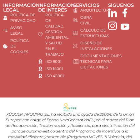
INFORMACIÓN
INFORMACIÓN
SERVICIOS
SÍGUENOS
LEGAL
DE INTERÉS
ARQUITECTURA
POLÍTICA DE
POLÍTICA
OBRA
PRIVACIDAD
DE
CIVIL
CALIDAD,
AVISO
CÁLCULO DE
GESTIÓN
LEGAL
ESTRUCTURAS
AMBIENTAL
POLÍTICA
Y SALUD
DISEÑO DE
DE
EN EL
INSTALACIONES
COOKIES
TRABAJO
DOCUMENTACIONES
ISO 9001
TÉCNICAS PARA
LICITACIONES
ISO 14001
ISO 45001
XÚQUER, ARQUING, S.L. ha recibido una ayuda de 2900€ de la Unión
Europea con cargo al Fondo NextGenerationEU, en el marco del Plan
de Recuperación, Trasformación y Resiliencia, para electrificación del
parque automovilístico dentro del Programa de incentivos a la
movilidad eficiente y sostenible (Programa MOVES III Valencia) del