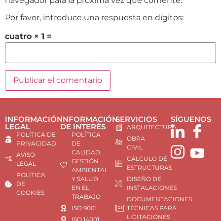
navegador para la próxima vez que comente.
Por favor, introduce una respuesta en dígitos:
cuatro × 1 =
INFORMACIÓN
INFORMACIÓN
SERVICIOS
SÍGUENOS
LEGAL
DE INTERÉS
ARQUITECTURA
POLÍTICA DE
POLÍTICA
OBRA
PRIVACIDAD
DE
CIVIL
CALIDAD,
AVISO
CÁLCULO DE
GESTIÓN
LEGAL
ESTRUCTURAS
AMBIENTAL
POLÍTICA
Y SALUD
DISEÑO DE
DE
EN EL
INSTALACIONES
COOKIES
TRABAJO
DOCUMENTACIONES
ISO 9001
TÉCNICAS PARA
LICITACIONES
ISO 14001