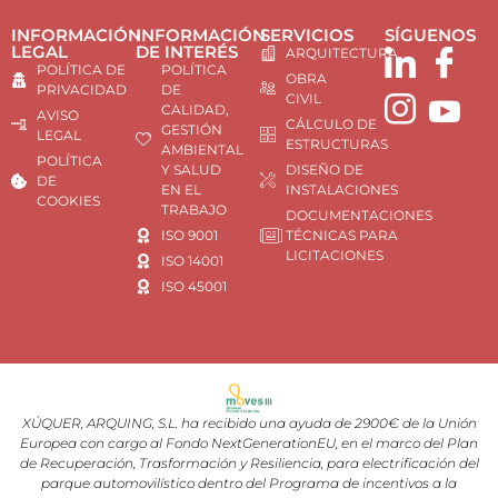
INFORMACIÓN
INFORMACIÓN
SERVICIOS
SÍGUENOS
LEGAL
DE INTERÉS
ARQUITECTURA
POLÍTICA DE
POLÍTICA
OBRA
PRIVACIDAD
DE
CIVIL
CALIDAD,
AVISO
CÁLCULO DE
GESTIÓN
LEGAL
ESTRUCTURAS
AMBIENTAL
POLÍTICA
Y SALUD
DISEÑO DE
DE
EN EL
INSTALACIONES
COOKIES
TRABAJO
DOCUMENTACIONES
ISO 9001
TÉCNICAS PARA
LICITACIONES
ISO 14001
ISO 45001
XÚQUER, ARQUING, S.L. ha recibido una ayuda de 2900€ de la Unión
Europea con cargo al Fondo NextGenerationEU, en el marco del Plan
de Recuperación, Trasformación y Resiliencia, para electrificación del
parque automovilístico dentro del Programa de incentivos a la