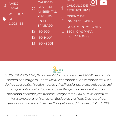
CALIDAD,
AVISO
CÁLCULO DE
GESTIÓN
LEGAL
ESTRUCTURAS
AMBIENTAL
POLÍTICA
Y SALUD
DISEÑO DE
DE
EN EL
INSTALACIONES
COOKIES
TRABAJO
DOCUMENTACIONES
ISO 9001
TÉCNICAS PARA
LICITACIONES
ISO 14001
ISO 45001
XÚQUER, ARQUING, S.L. ha recibido una ayuda de 2900€ de la Unión
Europea con cargo al Fondo NextGenerationEU, en el marco del Plan
de Recuperación, Trasformación y Resiliencia, para electrificación del
parque automovilístico dentro del Programa de incentivos a la
movilidad eficiente y sostenible (Programa MOVES III Valencia) del
Ministerio para la Transición Ecológica y el Reto Demográfico,
gestionado por el instituto de Competitividad Empresarial (IVACE).