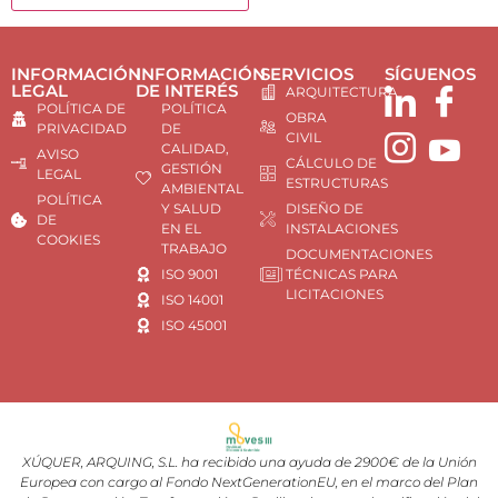
INFORMACIÓN
INFORMACIÓN
SERVICIOS
SÍGUENOS
LEGAL
DE INTERÉS
ARQUITECTURA
POLÍTICA DE
POLÍTICA
OBRA
PRIVACIDAD
DE
CIVIL
CALIDAD,
AVISO
CÁLCULO DE
GESTIÓN
LEGAL
ESTRUCTURAS
AMBIENTAL
POLÍTICA
Y SALUD
DISEÑO DE
DE
EN EL
INSTALACIONES
COOKIES
TRABAJO
DOCUMENTACIONES
ISO 9001
TÉCNICAS PARA
LICITACIONES
ISO 14001
ISO 45001
XÚQUER, ARQUING, S.L. ha recibido una ayuda de 2900€ de la Unión
Europea con cargo al Fondo NextGenerationEU, en el marco del Plan