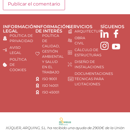
INFORMACIÓN
INFORMACIÓN
SERVICIOS
SÍGUENOS
LEGAL
DE INTERÉS
ARQUITECTURA
POLÍTICA DE
POLÍTICA
OBRA
PRIVACIDAD
DE
CIVIL
CALIDAD,
AVISO
CÁLCULO DE
GESTIÓN
LEGAL
ESTRUCTURAS
AMBIENTAL
POLÍTICA
Y SALUD
DISEÑO DE
DE
EN EL
INSTALACIONES
COOKIES
TRABAJO
DOCUMENTACIONES
ISO 9001
TÉCNICAS PARA
LICITACIONES
ISO 14001
ISO 45001
XÚQUER, ARQUING, S.L. ha recibido una ayuda de 2900€ de la Unión