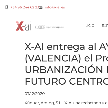
+34 96 244 62 23
info@x-ai.es
INICIO
EXP
X-AI entrega a
(VALENCIA) el Pr
URBANIZACIÓN 
FUTURO CENTRO
07/12/2020
Xúquer, ArqIng, S.L., (X-AI), ha redactad