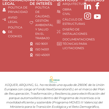
LEGAL
DE INTERÉS
ARQUITECTURA
POLÍTICA DE
POLÍTICA
OBRA
PRIVACIDAD
DE
CIVIL
CALIDAD,
AVISO
CÁLCULO DE
GESTIÓN
LEGAL
ESTRUCTURAS
AMBIENTAL
POLÍTICA
Y SALUD
DISEÑO DE
DE
EN EL
INSTALACIONES
COOKIES
TRABAJO
DOCUMENTACIONES
ISO 9001
TÉCNICAS PARA
LICITACIONES
ISO 14001
ISO 45001
XÚQUER, ARQUING, S.L. ha recibido una ayuda de 2900€ de la Unión
Europea con cargo al Fondo NextGenerationEU, en el marco del Plan
de Recuperación, Trasformación y Resiliencia, para electrificación del
parque automovilístico dentro del Programa de incentivos a la
movilidad eficiente y sostenible (Programa MOVES III Valencia) del
Ministerio para la Transición Ecológica y el Reto Demográfico,