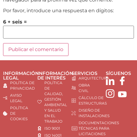
Por favor, introduce una respuesta en dígitos:
6 + seis =
INFORMACIÓN
INFORMACIÓN
SERVICIOS
SÍGUENOS
LEGAL
DE INTERÉS
ARQUITECTURA
POLÍTICA DE
POLÍTICA
OBRA
PRIVACIDAD
DE
CIVIL
CALIDAD,
AVISO
CÁLCULO DE
GESTIÓN
LEGAL
ESTRUCTURAS
AMBIENTAL
POLÍTICA
Y SALUD
DISEÑO DE
DE
EN EL
INSTALACIONES
COOKIES
TRABAJO
DOCUMENTACIONES
ISO 9001
TÉCNICAS PARA
LICITACIONES
ISO 14001