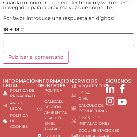
Guarda mi nombre, correo electrónico y web en este
navegador para la próxima vez que comente.
Por favor, introduce una respuesta en dígitos:
18 + 18 =
INFORMACIÓN
INFORMACIÓN
SERVICIOS
SÍGUENOS
LEGAL
DE INTERÉS
ARQUITECTURA
POLÍTICA DE
POLÍTICA
OBRA
PRIVACIDAD
DE
CIVIL
CALIDAD,
AVISO
CÁLCULO DE
GESTIÓN
LEGAL
ESTRUCTURAS
AMBIENTAL
POLÍTICA
Y SALUD
DISEÑO DE
DE
EN EL
INSTALACIONES
COOKIES
TRABAJO
DOCUMENTACIONES
ISO 9001
TÉCNICAS PARA