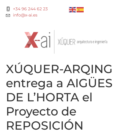
+34 96 244 62 23
info@x-ai.es
XÚQUER-ARQING
entrega a AIGÜES
DE L’HORTA el
Proyecto de
REPOSICIÓN