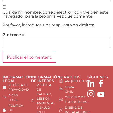
Guarda mi nombre, correo electrónico y web en este
navegador para la próxima vez que comente.
Por favor, introduce una respuesta en dígitos:
7 + trece =
INFORMACIÓN
INFORMACIÓN
SERVICIOS
SÍGUENOS
LEGAL
DE INTERÉS
ARQUITECTURA
POLÍTICA DE
POLÍTICA
OBRA
PRIVACIDAD
DE
CIVIL
CALIDAD,
AVISO
CÁLCULO DE
GESTIÓN
LEGAL
ESTRUCTURAS
AMBIENTAL
POLÍTICA
Y SALUD
DISEÑO DE
DE
EN EL
INSTALACIONES