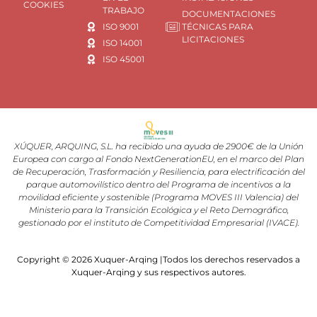
COOKIES
TRABAJO
DOCUMENTACIONES
ISO 9001
TÉCNICAS PARA
LICITACIONES
ISO 14001
ISO 45001
XÚQUER, ARQUING, S.L. ha recibido una ayuda de 2900€ de la Unión
Europea con cargo al Fondo NextGenerationEU, en el marco del Plan
de Recuperación, Trasformación y Resiliencia, para electrificación del
parque automovilístico dentro del Programa de incentivos a la
movilidad eficiente y sostenible (Programa MOVES III Valencia) del
Ministerio para la Transición Ecológica y el Reto Demográfico,
gestionado por el instituto de Competitividad Empresarial (IVACE).
Copyright © 2026 Xuquer-Arqing |Todos los derechos reservados a
Xuquer-Arqing y sus respectivos autores.