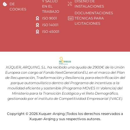
Y SALUD
DISEÑO DE
DE
EN EL
INSTALACIONES
COOKIES
TRABAJO
DOCUMENTACIONES
ISO 9001
TÉCNICAS PARA
LICITACIONES
ISO 14001
ISO 45001
XÚQUER, ARQUING, S.L. ha recibido una ayuda de 2900€ de la Unión
Europea con cargo al Fondo NextGenerationEU, en el marco del Plan
de Recuperación, Trasformación y Resiliencia, para electrificación del
parque automovilístico dentro del Programa de incentivos a la
movilidad eficiente y sostenible (Programa MOVES III Valencia) del
Ministerio para la Transición Ecológica y el Reto Demográfico,
gestionado por el instituto de Competitividad Empresarial (IVACE).
Copyright © 2026 Xuquer-Arqing |Todos los derechos reservados a
Xuquer-Arqing y sus respectivos autores.