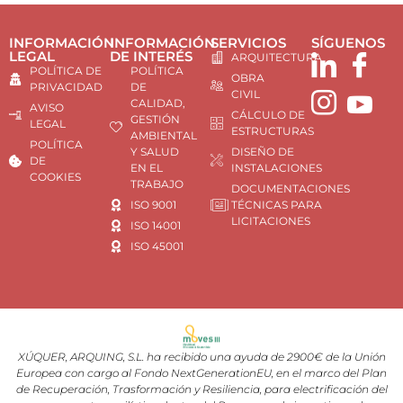
INFORMACIÓN
INFORMACIÓN
SERVICIOS
SÍGUENOS
LEGAL
DE INTERÉS
ARQUITECTURA
POLÍTICA DE
POLÍTICA
OBRA
PRIVACIDAD
DE
CIVIL
CALIDAD,
AVISO
CÁLCULO DE
GESTIÓN
LEGAL
ESTRUCTURAS
AMBIENTAL
POLÍTICA
Y SALUD
DISEÑO DE
DE
EN EL
INSTALACIONES
COOKIES
TRABAJO
DOCUMENTACIONES
ISO 9001
TÉCNICAS PARA
LICITACIONES
ISO 14001
ISO 45001
XÚQUER, ARQUING, S.L. ha recibido una ayuda de 2900€ de la Unión
Europea con cargo al Fondo NextGenerationEU, en el marco del Plan
de Recuperación, Trasformación y Resiliencia, para electrificación del