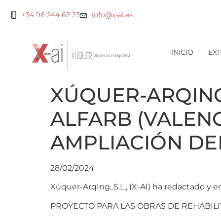
+34 96 244 62 23
info@x-ai.es
INICIO
EXP
XÚQUER-ARQING
ALFARB (VALENCI
AMPLIACIÓN DEL
28/02/2024
Xúquer-ArqIng, S.L., (X-AI) ha redactado 
PROYECTO PARA LAS OBRAS DE REHABILITA