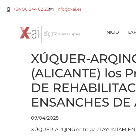
+34 96 244 62 23
info@x-ai.es
INICIO
EXP
XÚQUER-ARQING 
(ALICANTE) los 
DE REHABILITA
ENSANCHES DE AL
09/04/2025
XÚQUER-ARQING entrega al AYUNTAMIENTO 