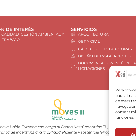
N DE INTERÉS
SERVICIOS
E CALIDAD, GESTIÓN AMBIENTAL Y
ARQUITECTURA
L TRABAJO
OBRA CIVIL
CÁLCULO DE ESTRUCTURAS
DISEÑO DE INSTALACIONES
DOCUMENTACIONES TÉCNICA
LICITACIONES
Para ofrece
para almace
de estas t
navegación 
consentimie
funciones.
e la Unión Europea con cargo al Fondo NextGenerationEU, en el marco del 
rama de incentivos a la movilidad eficiente y sostenible (Programa MOVES III
A