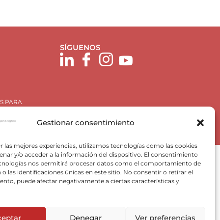
SÍGUENOS
S PARA
Gestionar consentimiento
r las mejores experiencias, utilizamos tecnologías como las cookies
nar y/o acceder a la información del dispositivo. El consentimiento
ecnologías nos permitirá procesar datos como el comportamiento de
o las identificaciones únicas en este sitio. No consentir o retirar el
nto, puede afectar negativamente a ciertas características y
Plan de Recuperación, Trasformación y Resiliencia, para
 Valencia) del Ministerio para la Transición Ecológica y el
ceptar
Denegar
Ver preferencias