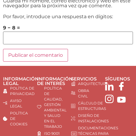
Guarda mi nombre, correo electrónico y web en este
navegador para la próxima vez que comente.
Por favor, introduce una respuesta en dígitos:
9 − 8 =
INFORMACIÓN
INFORMACIÓN
SERVICIOS
SÍGUENOS
LEGAL
DE INTERÉS
ARQUITECTURA
POLÍTICA DE
POLÍTICA
OBRA
PRIVACIDAD
DE
CIVIL
CALIDAD,
AVISO
CÁLCULO DE
GESTIÓN
LEGAL
ESTRUCTURAS
AMBIENTAL
POLÍTICA
Y SALUD
DISEÑO DE
DE
EN EL
INSTALACIONES
COOKIES
TRABAJO
DOCUMENTACIONES
ISO 9001
TÉCNICAS PARA