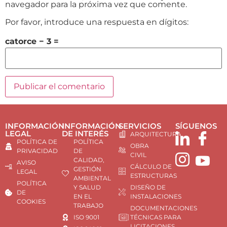
navegador para la próxima vez que comente.
Por favor, introduce una respuesta en dígitos:
catorce − 3 =
INFORMACIÓN
INFORMACIÓN
SERVICIOS
SÍGUENOS
LEGAL
DE INTERÉS
ARQUITECTURA
POLÍTICA DE
POLÍTICA
OBRA
PRIVACIDAD
DE
CIVIL
CALIDAD,
AVISO
CÁLCULO DE
GESTIÓN
LEGAL
ESTRUCTURAS
AMBIENTAL
POLÍTICA
Y SALUD
DISEÑO DE
DE
EN EL
INSTALACIONES
COOKIES
TRABAJO
DOCUMENTACIONES
ISO 9001
TÉCNICAS PARA
LICITACIONES