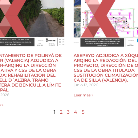
NTAMIENTO DE POLINYÀ DE
ASEPEYO ADJUDICA A XÚQU
 (VALENCIA) ADJUDICA A
ARQING LA REDACCIÓN DEL
R-ARQING LA DIRECCIÓN
PROYECTO, DIRECCIÓN DE 
ATIVA Y CSS DE LA OBRA
CSS DE LA OBRA TITULADA:
DA: REHABILITACIÓN DEL
SUSTITUCIÓN CLIMATIZACIÓ
ELL D´ALZIRA. TRAMO
CA DE SILLA (VALENCIA).
ERA DE BENICULL A LÍMITE
junio 12, 2026
PAL.
 2026
Leer más »
 »
1
2
3
4
5