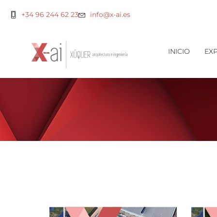
+34 96 244 62 23
info@x-ai.es
INICIO
EXP