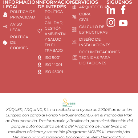
INFORMACIÓN
INFORMACIÓN
SERVICIOS
SÍGUENOS
LEGAL
DE INTERÉS
ARQUITECTURA
POLÍTICA DE
POLÍTICA
OBRA
PRIVACIDAD
DE
CIVIL
CALIDAD,
AVISO
CÁLCULO DE
GESTIÓN
LEGAL
ESTRUCTURAS
AMBIENTAL
POLÍTICA
Y SALUD
DISEÑO DE
DE
EN EL
INSTALACIONES
COOKIES
TRABAJO
DOCUMENTACIONES
ISO 9001
TÉCNICAS PARA
LICITACIONES
ISO 14001
ISO 45001
XÚQUER, ARQUING, S.L. ha recibido una ayuda de 2900€ de la Unión
Europea con cargo al Fondo NextGenerationEU, en el marco del Plan
de Recuperación, Trasformación y Resiliencia, para electrificación del
parque automovilístico dentro del Programa de incentivos a la
movilidad eficiente y sostenible (Programa MOVES III Valencia) del
Ministerio para la Transición Ecológica y el Reto Demográfico,