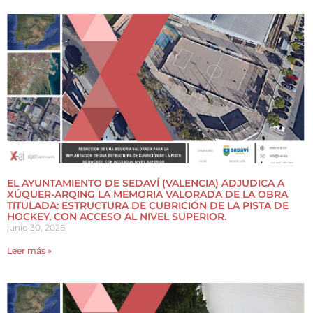
EL AYUNTAMIENTO DE SEDAVÍ (VALENCIA) ADJUDICA A
XÚQUER-ARQING LA MEMORIA VALORADA DE LA OBRA
TITULADA: ESTRUCTURA DE CUBRICIÓN DE LA PISTA DE
HOCKEY, CON ACCESO AL NIVEL SUPERIOR.
junio 30, 2026
Leer más »