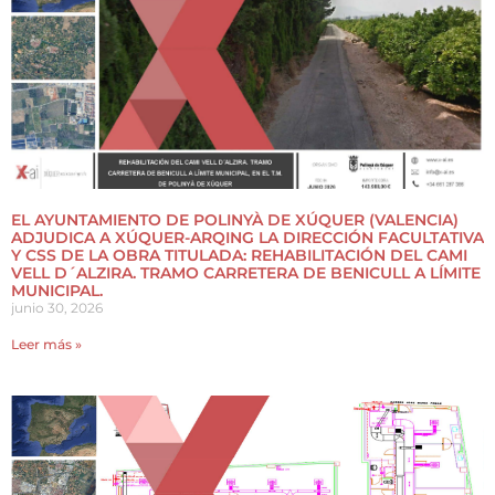
EL AYUNTAMIENTO DE POLINYÀ DE XÚQUER (VALENCIA)
ADJUDICA A XÚQUER-ARQING LA DIRECCIÓN FACULTATIVA
Y CSS DE LA OBRA TITULADA: REHABILITACIÓN DEL CAMI
VELL D´ALZIRA. TRAMO CARRETERA DE BENICULL A LÍMITE
MUNICIPAL.
junio 30, 2026
Leer más »