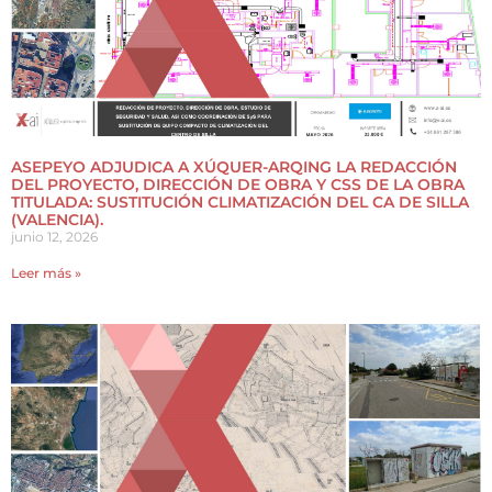
ASEPEYO ADJUDICA A XÚQUER-ARQING LA REDACCIÓN
DEL PROYECTO, DIRECCIÓN DE OBRA Y CSS DE LA OBRA
TITULADA: SUSTITUCIÓN CLIMATIZACIÓN DEL CA DE SILLA
(VALENCIA).
junio 12, 2026
Leer más »