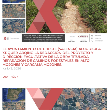
EL AYUNTAMIENTO DE CHESTE (VALENCIA) ADJUDICA A
XÚQUER-ARQING LA REDACCIÓN DEL PROYECTO Y
DIRECCIÓN FACULTATIVA DE LA OBRA TITULADA:
REPARACIÓN DE CAMINOS FORESTALES EN ALTO
MOJONES Y CARCAMA MOJONES.
junio 3, 2026
Leer más »