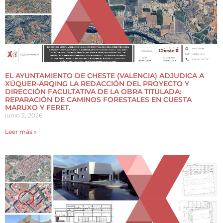
EL AYUNTAMIENTO DE CHESTE (VALENCIA) ADJUDICA A
XÚQUER-ARQING LA REDACCIÓN DEL PROYECTO Y
DIRECCIÓN FACULTATIVA DE LA OBRA TITULADA:
REPARACIÓN DE CAMINOS FORESTALES EN CUESTA
MARUXO Y FERET.
junio 2, 2026
Leer más »