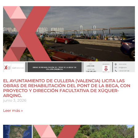
EL AYUNTAMIENTO DE CULLERA (VALENCIA) LICITA LAS
OBRAS DE REHABILITACIÓN DEL PONT DE LA BEGA, CON
PROYECTO Y DIRECCIÓN FACULTATIVA DE XÚQUER-
ARQING.
junio 3, 2026
Leer más »