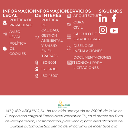
INFORMACIÓN
INFORMACIÓN
SERVICIOS
SÍGUENOS
LEGAL
DE INTERÉS
ARQUITECTURA
POLÍTICA DE
POLÍTICA
OBRA
PRIVACIDAD
DE
CIVIL
CALIDAD,
AVISO
CÁLCULO DE
GESTIÓN
LEGAL
ESTRUCTURAS
AMBIENTAL
POLÍTICA
Y SALUD
DISEÑO DE
DE
EN EL
INSTALACIONES
COOKIES
TRABAJO
DOCUMENTACIONES
ISO 9001
TÉCNICAS PARA
LICITACIONES
ISO 14001
ISO 45001
XÚQUER, ARQUING, S.L. ha recibido una ayuda de 2900€ de la Unión
Europea con cargo al Fondo NextGenerationEU, en el marco del Plan
de Recuperación, Trasformación y Resiliencia, para electrificación del
parque automovilístico dentro del Programa de incentivos a la