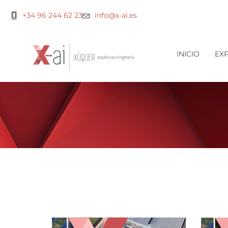
+34 96 244 62 23
info@x-ai.es
INICIO
EXP