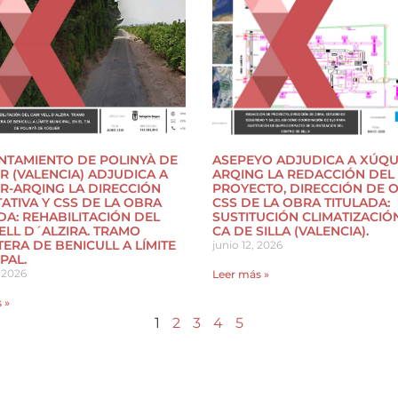
NTAMIENTO DE POLINYÀ DE
ASEPEYO ADJUDICA A XÚQU
 (VALENCIA) ADJUDICA A
ARQING LA REDACCIÓN DEL
R-ARQING LA DIRECCIÓN
PROYECTO, DIRECCIÓN DE 
ATIVA Y CSS DE LA OBRA
CSS DE LA OBRA TITULADA:
DA: REHABILITACIÓN DEL
SUSTITUCIÓN CLIMATIZACIÓ
ELL D´ALZIRA. TRAMO
CA DE SILLA (VALENCIA).
ERA DE BENICULL A LÍMITE
junio 12, 2026
PAL.
 2026
Leer más »
 »
1
2
3
4
5