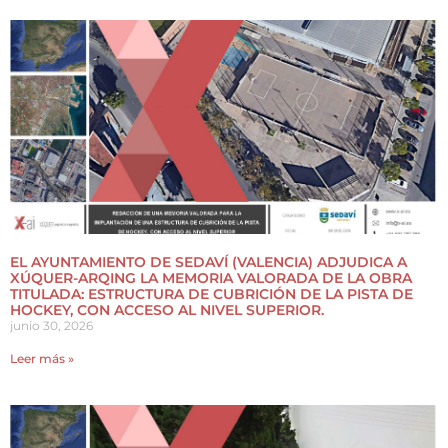
EL AYUNTAMIENTO DE SEDAVÍ (VALENCIA) ADJUDICA A
XÚQUER-ARQING LA MEMORIA VALORADA DE LA OBRA
TITULADA: ESTRUCTURA DE CUBRICIÓN DE LA PISTA DE
HOCKEY, CON ACCESO AL NIVEL SUPERIOR.
junio 30, 2026
Leer más »