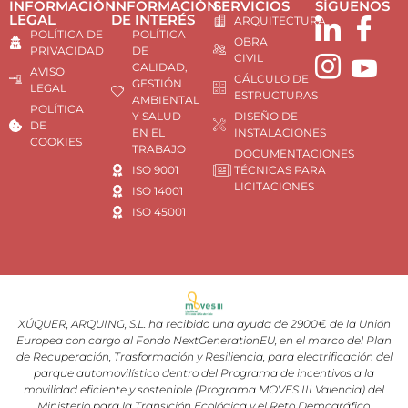
INFORMACIÓN
INFORMACIÓN
SERVICIOS
SÍGUENOS
LEGAL
DE INTERÉS
ARQUITECTURA
POLÍTICA DE
POLÍTICA
OBRA
PRIVACIDAD
DE
CIVIL
CALIDAD,
AVISO
CÁLCULO DE
GESTIÓN
LEGAL
ESTRUCTURAS
AMBIENTAL
POLÍTICA
Y SALUD
DISEÑO DE
DE
EN EL
INSTALACIONES
COOKIES
TRABAJO
DOCUMENTACIONES
ISO 9001
TÉCNICAS PARA
LICITACIONES
ISO 14001
ISO 45001
XÚQUER, ARQUING, S.L. ha recibido una ayuda de 2900€ de la Unión
Europea con cargo al Fondo NextGenerationEU, en el marco del Plan
de Recuperación, Trasformación y Resiliencia, para electrificación del
parque automovilístico dentro del Programa de incentivos a la
movilidad eficiente y sostenible (Programa MOVES III Valencia) del
Ministerio para la Transición Ecológica y el Reto Demográfico,