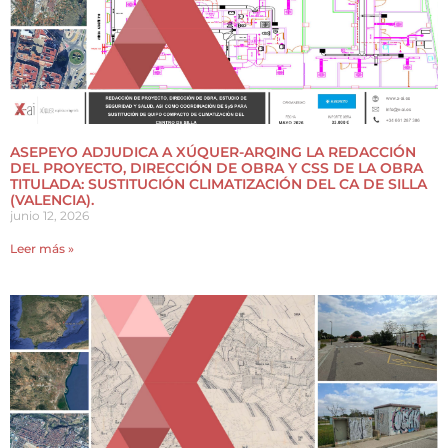
ASEPEYO ADJUDICA A XÚQUER-ARQING LA REDACCIÓN
DEL PROYECTO, DIRECCIÓN DE OBRA Y CSS DE LA OBRA
TITULADA: SUSTITUCIÓN CLIMATIZACIÓN DEL CA DE SILLA
(VALENCIA).
junio 12, 2026
Leer más »