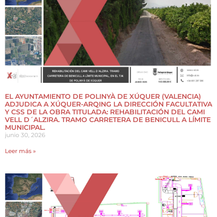
EL AYUNTAMIENTO DE POLINYÀ DE XÚQUER (VALENCIA)
ADJUDICA A XÚQUER-ARQING LA DIRECCIÓN FACULTATIVA
Y CSS DE LA OBRA TITULADA: REHABILITACIÓN DEL CAMI
VELL D´ALZIRA. TRAMO CARRETERA DE BENICULL A LÍMITE
MUNICIPAL.
junio 30, 2026
Leer más »